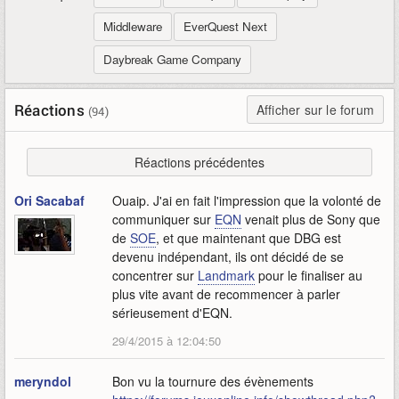
Middleware
EverQuest Next
Daybreak Game Company
Réactions
Afficher sur le forum
(94)
Réactions précédentes
Ori Sacabaf
Ouaip. J'ai en fait l'impression que la volonté de
communiquer sur
EQN
venait plus de Sony que
de
SOE
, et que maintenant que DBG est
devenu indépendant, ils ont décidé de se
concentrer sur
Landmark
pour le finaliser au
plus vite avant de recommencer à parler
sérieusement d'EQN.
29/4/2015 à 12:04:50
meryndol
Bon vu la tournure des évènements