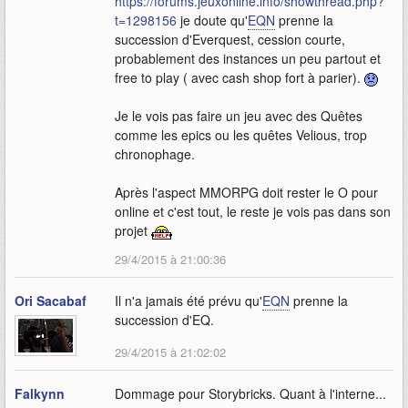
https://forums.jeuxonline.info/showthread.php?
t=1298156
je doute qu'
EQN
prenne la
succession d'Everquest, cession courte,
probablement des instances un peu partout et
free to play ( avec cash shop fort à parier).
Je le vois pas faire un jeu avec des Quêtes
comme les epics ou les quêtes Velious, trop
chronophage.
Après l'aspect MMORPG doit rester le O pour
online et c'est tout, le reste je vois pas dans son
projet
29/4/2015 à 21:00:36
Ori Sacabaf
Il n'a jamais été prévu qu'
EQN
prenne la
succession d'EQ.
29/4/2015 à 21:02:02
Falkynn
Dommage pour Storybricks. Quant à l'interne...