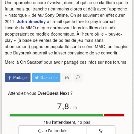
Une approche encore évasive, donc, et qui ne se clarifiera que le
futur, mais qui tranche néanmoins d'ores et déjà avec l'approche
« historique » de
feu
Sony Online. On se souvient en effet qu'en
2011,
John Smedley
affirmait que le free-to-play incarnait
l'avenir du MMO et que dorénavant tous les titres du studio
adopteraient ce modèle économique. À l'heure où le « buy-to-
play » (à base de ventes de boîtes de jeu mais sans
abonnement) gagne en popularité sur la scène MMO, on imagine
que Daybreak pourrait se laisser convaincre de se convertir.
Merci à Ori Sacabaf pour avoir partagé ces infos sur nos forums !
Partager
Gazouiller
Attendiez-vous
EverQuest Next
?
7,8
/
10
186 l'attendaient, 42 pas
Je l'attendais