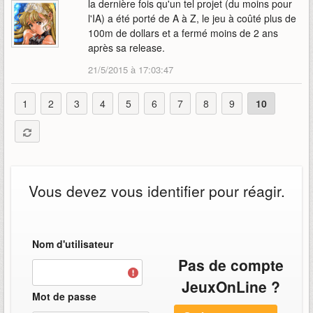
la dernière fois qu'un tel projet (du moins pour
l'IA) a été porté de A à Z, le jeu à coûté plus de
100m de dollars et a fermé moins de 2 ans
après sa release.
21/5/2015 à 17:03:47
1
2
3
4
5
6
7
8
9
10
Vous devez vous identifier pour réagir.
Nom d'utilisateur
Pas de compte
JeuxOnLine ?
Mot de passe