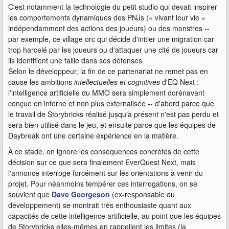
C'est notamment la technologie du petit studio qui devait inspirer
les comportements dynamiques des PNJs (« vivant leur vie »
indépendamment des actions des joueurs) ou des monstres --
par exemple, ce village orc qui décide d'initier une migration car
trop harcelé par les joueurs ou d'attaquer une cité de joueurs car
ils identifient une faille dans ses défenses.
Selon le développeur, la fin de ce partenariat ne remet pas en
cause les ambitions
intellectuelles et cognitives
d'EQ Next :
l'intelligence artificielle du MMO sera simplement dorénavant
conçue en interne et non plus externalisée -- d'abord parce que
le travail de Storybricks réalisé jusqu'à présent n'est pas perdu et
sera bien utilisé dans le jeu, et ensuite parce que les équipes de
Daybreak ont une certaine expérience en la matière.
À ce stade, on ignore les conséquences concrètes de cette
décision sur ce que sera finalement EverQuest Next, mais
l'annonce interroge forcément sur les orientations à venir du
projet. Pour néanmoins tempérer ces interrogations, on se
souvient que
Dave Georgeson
(ex-responsable du
développement) se montrait très enthousiaste quant aux
capacités de cette intelligence artificielle, au point que les équipes
de Storybricks elles-mêmes en rappellent les limites (la