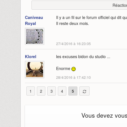
Réactio
Caniveau
Il y a un fil sur le forum officiel qui dit 
Royal
Il reste deux mois.
27/4/2016 à 16:23:05
Klorel
les excuses bidon du studio ...
Enorme
28/4/2016 à 17:42:10
1
2
3
4
5
Vous devez vous i