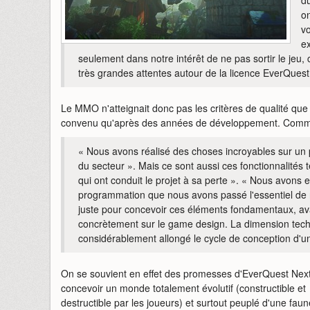
du
on
vo
e
seulement dans notre intérêt de ne pas sortir le jeu, c
très grandes attentes autour de la licence EverQuest 
Le MMO n'atteignait donc pas les critères de qualité que l
convenu qu'après des années de développement. Commen
« Nous avons réalisé des choses incroyables sur un p
du secteur ». Mais ce sont aussi ces fonctionnalités 
qui ont conduit le projet à sa perte ». « Nous avons 
programmation que nous avons passé l'essentiel de n
juste pour concevoir ces éléments fondamentaux, ava
concrètement sur le game design. La dimension techni
considérablement allongé le cycle de conception d'un
On se souvient en effet des promesses d'EverQuest Next
concevoir un monde totalement évolutif (constructible et
destructible par les joueurs) et surtout peuplé d'une fau