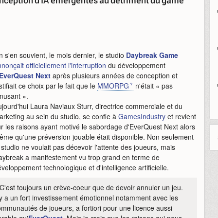
onception d'IA émergentes au détriment du game
 s'en souvient, le mois dernier, le studio
Daybreak Game
nonçait officiellement l'interruption
du développement
EverQuest Next
après plusieurs années de conception et
stifiait ce choix par le fait que le
MMORPG
n'était « pas
musant ».
jourd'hui Laura Naviaux Sturr, directrice commerciale et du
rketing au sein du studio, se confie à
GamesIndustry
et revient
r les raisons ayant motivé le sabordage d'EverQuest Next alors
ême qu'une préversion jouable était disponible. Non seulement
 studio ne voulait pas décevoir l'attente des joueurs, mais
aybreak a manifestement vu trop grand en terme de
veloppement technologique et d'intelligence artificielle.
C'est toujours un crève-coeur que de devoir annuler un jeu.
 y a un fort investissement émotionnel notamment avec les
mmunautés de joueurs, a fortiori pour une licence aussi