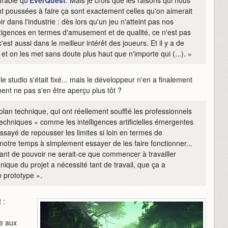
rable qu'
EverQuest
. Mais je crois que les raisons qui nous
t poussées à faire ça sont exactement celles qu'on aimerait
ir dans l'industrie : dès lors qu'un jeu n'atteint pas nos
xigences en termes d'amusement et de qualité, ce n'est pas
'est aussi dans le meilleur intérêt des joueurs. Et il y a de
et on les met sans doute plus haut que n'importe qui (...). »
e studio s'était fixé... mais le développeur n'en a finalement
t ne pas s'en être aperçu plus tôt ?
lan technique, qui ont réellement soufflé les professionnels
techniques « comme les intelligences artificielles émergentes
essayé de repousser les limites si loin en termes de
otre temps à simplement essayer de les faire fonctionner...
nt de pouvoir ne serait-ce que commencer à travailler
que du projet a nécessité tant de travail, que ça a
 prototype ».
 :
ne aux