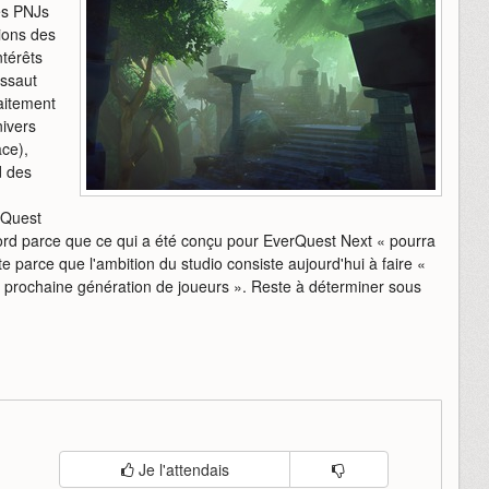
es PNJs
ions des
ntérêts
assaut
aitement
ivers
ace),
d des
rQuest
abord parce que ce qui a été conçu pour EverQuest Next « pourra
uite parce que l'ambition du studio consiste aujourd'hui à faire «
 prochaine génération de joueurs ». Reste à déterminer sous
Je l'attendais