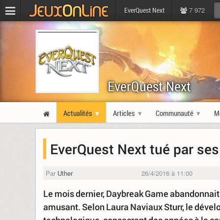
7 972
EverQuest Next
EverQuest Next
Actualités
Articles
Communauté
M
EverQuest Next tué par se
Par
Uther
26/4/2016 à 11:00
Le mois dernier, Daybreak Game abandonnait 
amusant. Selon Laura Naviaux Sturr, le dévelo