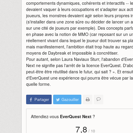
comportements dynamiques, cohérents et interactifs -- l
devaient vaquer à leurs occupations et s'adapter aux act
joueurs, les monstres devaient agir selon leurs propres i
(s'installer dans une zone sûre ou décider de lancer un 
sur une cité de joueurs par exemple). Des concepts parf
en phase avec la notion de MMO (car reposant sur un un
réellement vivant dans lequel le joueur doit trouver sa pl
mais manifestement, l'ambition était trop haute au regar
moyens de Daybreak et impossible à concrétiser.
Pour autant, selon Laura Naviaux Sturr, l'abandon d'Eve
Next ne signifie pas l'arrêt de la licence EverQuest. D'
peut-être être réutilisé dans le futur, qui sait ? ». Et ens
d'EverQuest une expérience qui pourra être vécue par la
quelle forme.
Partager
Gazouiller
Attendiez-vous
EverQuest Next
?
7,8
/
10