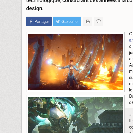
technologique, consacrant des années à la c
design.
Partager
Gazouiller
On
an
d'
ju
a
Au
ma
su
m
le
D
dé
« 
Il
co