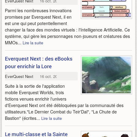
EverQuest Next
16 oct. 2013
Parmi les nombreuses innovations
promises par Everquest Next, il en
est une qui peut potentiellement
changer la face des mondes virtuels : l'Intelligence Artificielle. Ce
système, qui gère les personnages non-joueurs et créatures des
MMOs...
Lire la suite
Everquest Next : des eBooks
pour enrichir la Lore
EverQuest Next
16 oct. 2013
Suite à la sortie de l'application
mobile Everquest Worlds, trois
fictions venues enrichir l'univers
d'Everquest Next ont été débloquées par la communauté des
utilisateurs."Le Dernier Combat du Teir'Dal", "La Chute de
Bastion" (écrites...
Lire la suite
Le multi-classe et la Sainte