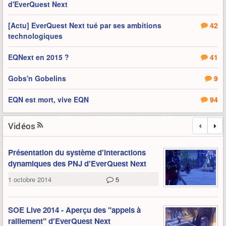
d'EverQuest Next
[Actu] EverQuest Next tué par ses ambitions
42
technologiques
EQNext en 2015 ?
41
Gobs'n Gobelins
9
EQN est mort, vive EQN
94
Vidéos
Présentation du système d'interactions
dynamiques des PNJ d'EverQuest Next
1 octobre 2014
5
SOE Live 2014 - Aperçu des "appels à
ralliement" d'EverQuest Next